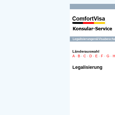
Legalisierungen&Visabesch
Länderauswahl
A
·
B
·
C
·
D
·
E
·
F
·
G
·
Legalisierung