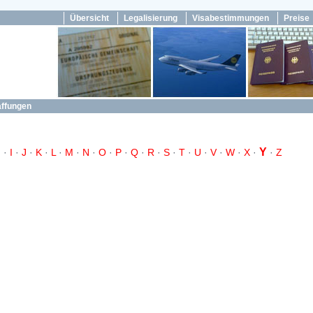
Übersicht
Legalisierung
Visabestimmungen
Preise
affungen
Y
H
·
I
·
J
·
K
·
L
·
M
·
N
·
O
·
P
·
Q
·
R
·
S
·
T
·
U
·
V
·
W
·
X
·
·
Z